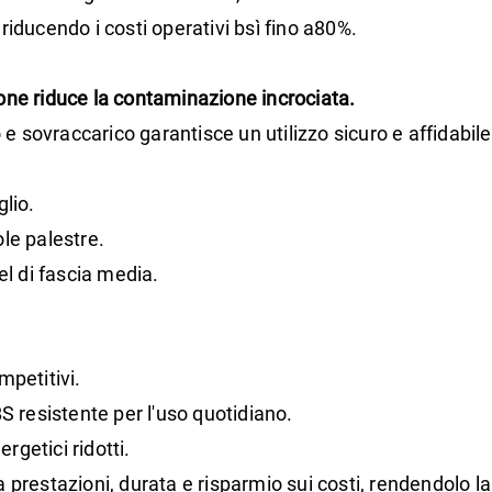
riducendo i costi operativi b
sì fino a
80%
.
ione riduce la contaminazione incrociata.
 sovraccarico garantisce un utilizzo sicuro e affidabile
glio.
ole palestre.
el di fascia media.
petitivi.
BS resistente per l'uso quotidiano.
rgetici ridotti.
ra prestazioni, durata e risparmio sui costi
, rendendolo la