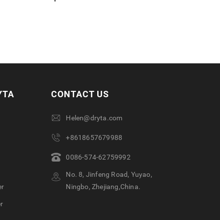
YTA
CONTACT US
Helen@dryta.com
+8618657679988
0086-574-62759992
No. 8, Jinfeng Road, Yuyao,
er
Ningbo, Zhejiang,China.
r