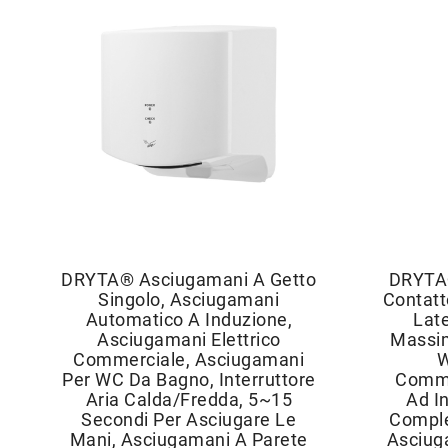
DRYTA® Asciugamani A Getto
DRYTA
Singolo, Asciugamani
Contatt
Automatico A Induzione,
Late
Asciugamani Elettrico
Massim
Commerciale, Asciugamani
W
Per WC Da Bagno, Interruttore
Comme
Aria Calda/fredda, 5~15
Ad I
Secondi Per Asciugare Le
Comple
Mani, Asciugamani A Parete
Asciug