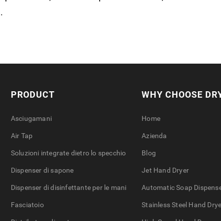
.
PRODUCT
WHY CHOOSE DR
Asciugamani
Home
Air Tap
Azienda
Soluzioni integrate dietro lo specchio
Blog
Dispenser di sapone
Jet Hand Dryer
Dispenser di disinfettante per le mani
Automatic Soap Dispens
Fasciatoio
Stainless Steel Hand Drye