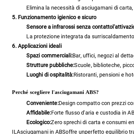
Elimina la necessità di asciugamani di carta, 
5. Funzionamento igienico e sicuro
Sensore a infrarossi senza contatto
l'attivaz
La protezione integrata da surriscaldamento e
6. Applicazioni ideali
Spazi commerciali:
Bar, uffici, negozi al detta
Strutture pubbliche:
Scuole, biblioteche, picc
Luoghi di ospitalità:
Ristoranti, pensioni e hot
Perché scegliere l'asciugamani ABS?
Conveniente:
Design compatto con prezzi com
Affidabile:
Forte flusso d'aria e custodia in A
Ecologico:
Zero sprechi di carta e consumi ene
IL
Asciugamani in ABS
offre un
perfetto equilibrio t