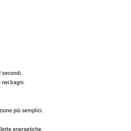
2 secondi
.
a nei bagni.
zione più semplici.
llette energetiche.